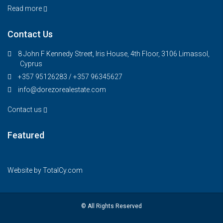
Read more
Contact Us
8 John F Kennedy Street, Iris House, 4th Floor, 3106 Limassol,
Cyprus
+357 95126283 / +357 96345627
info@dorezorealestate.com
Contact us
Featured
€325,000
FEATURED
FOR SALE
Website by
TotalCy.com
© All Rights Reserved