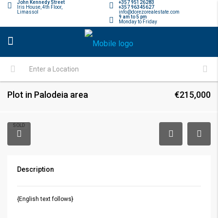
John Kennedy Street
+357 95126283
Iris House, 4th Floor,
+357 96345627
Limassol
info@dorezorealestate.com
9 am to 5 pm
Monday to Friday
Plot in Palodeia area
€215,000
SOLD
Description
{English text follows}