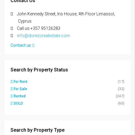
Contact Us
John Kennedy Street, Iris House, 4th Floor Limassol,
Cyprus
Call us +357 95126283
info@dorezorealestate.com
Contact us
Search by Property Status
For Rent
(17)
For Sale
(32)
Rented
(247)
SOLD
(60)
Search by Property Type