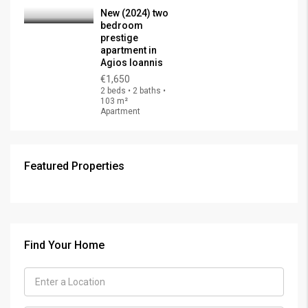
New (2024) two
bedroom
prestige
apartment in
Agios Ioannis
€1,650
2 beds • 2 baths •
103 m²
Apartment
Featured Properties
€325,000
FEATURED
FOR SALE
Find Your Home