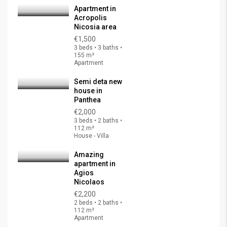
Apartment in
Acropolis
Nicosia area
€1,500
3 beds • 3 baths •
155 m²
Apartment
Semi deta new
house in
Panthea
€2,000
3 beds • 2 baths •
112 m²
House - Villa
Amazing
apartment in
Agios
Nicolaos
€2,200
2 beds • 2 baths •
112 m²
Apartment